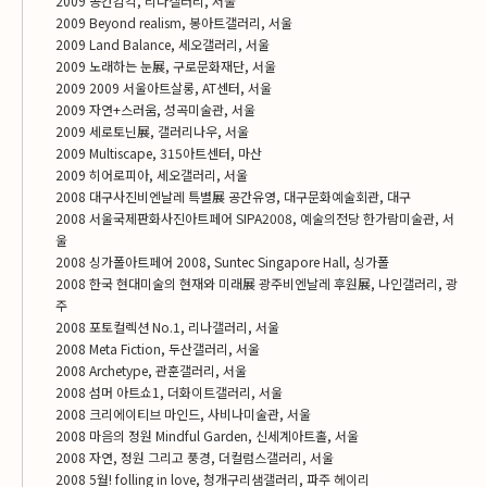
2009 공간감각, 리나갤러리, 서울
2009 Beyond realism, 봉아트갤러리, 서울
2009 Land Balance, 세오갤러리, 서울
2009 노래하는 눈展, 구로문화재단, 서울
2009 2009 서울아트살롱, AT센터, 서울
2009 자연+스러움, 성곡미술관, 서울
2009 세로토닌展, 갤러리나우, 서울
2009 Multiscape, 315아트센터, 마산
2009 히어로피아, 세오갤러리, 서울
2008 대구사진비엔날레 특별展 공간유영, 대구문화예술회관, 대구
2008 서울국제판화사진아트페어 SIPA2008, 예술의전당 한가람미술관, 서
울
2008 싱가폴아트페어 2008, Suntec Singapore Hall, 싱가폴
2008 한국 현대미술의 현재와 미래展 광주비엔날레 후원展, 나인갤러리, 광
주
2008 포토컬렉션 No.1, 리나갤러리, 서울
2008 Meta Fiction, 두산갤러리, 서울
2008 Archetype, 관훈갤러리, 서울
2008 섬머 아트쇼1, 더화이트갤러리, 서울
2008 크리에이티브 마인드, 사비나미술관, 서울
2008 마음의 정원 Mindful Garden, 신세계아트홀, 서울
2008 자연, 정원 그리고 풍경, 더컬럼스갤러리, 서울
2008 5월! folling in love, 청개구리샘갤러리, 파주 헤이리