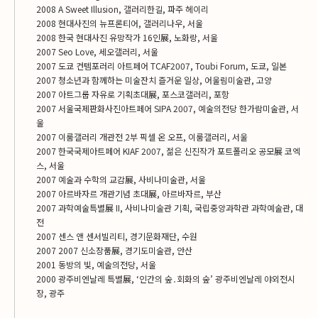
2008 A Sweet Illusion, 갤러리한길, 파주 헤이리
2008 현대사진의 뉴프론티어, 갤러리나우, 서울
2008 한국 현대사진 유망작가 16인展, 노화랑, 서울
2007 Seo Love, 세오갤러리, 서울
2007 도쿄 컨템포러리 아트페어 TCAF2007, Toubi Forum, 도쿄, 일본
2007 청소년과 함께하는 미술잔치 즐거운 일상, 어울림미술관, 고양
2007 아트그룹 자유로 기획초대展, 포스코갤러리, 포항
2007 서울국제판화사진아트페어 SIPA 2007, 예술의전당 한가람미술관, 서
울
2007 이룸갤러리 개관전 2부 픽셀 온 오프, 이룸갤러리, 서울
2007 한국국제아트페어 KIAF 2007, 젊은 신진작가 포트폴리오 공모展 코엑
스, 서울
2007 예술과 수학의 교감展, 사비나미술관, 서울
2007 아르바자르 개관기념 초대展, 아르바자르, 부산
2007 과학예술특별展 II, 사비나미술관 기획, 국립중앙과학관 과학예술관, 대
전
2007 센스 앤 센서빌리티, 경기문화재단, 수원
2007 2007 신소장품展, 경기도미술관, 안산
2001 동방의 빛, 예술의전당, 서울
2000 광주비엔날레 특별展, ‘인간의 숲․회화의 숲’ 광주비엔날레 야외전시
장, 광주