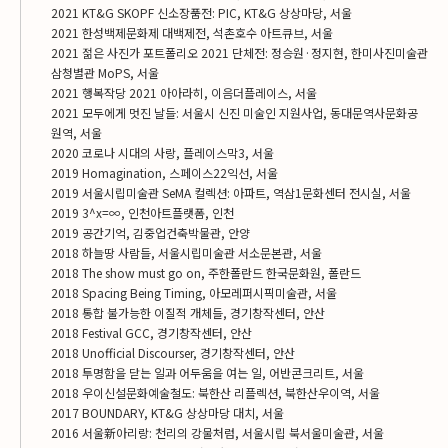
2021 KT&G SKOPF 신소장품전: PIC, KT&G 상상마당, 서울
2021 한성백제문화제 대백제전, 석촌호수 아트큐브, 서울
2021 젊은 사진가 포트폴리오 2021 단체전: 정승원·정지현, 한미사진미술관
삼청별관 MoPS, 서울
2021 행복작당 2021 아아라히, 이음더플레이스, 서울
2021 모두에게 멋진 날들: 서울시 신진 미술인 지원사업, 동대문역사문화공
원역, 서울
2020 코로나 시대의 사랑, 플레이스막3, 서울
2019 Homagination, 스페이스22익선, 서울
2019 서울시립미술관 SeMA 컬렉션: 아파트, 역삼1문화센터 전시실, 서울
2019 3^x=∞, 인천아트플랫폼, 인천
2019 공간기억, 김중업건축박물관, 안양
2018 하늘땅 사람들, 서울시립미술관 서소문본관, 서울
2018 The show must go on, 주한폴란드 한국문화원, 폴란드
2018 Spacing Being Timing, 아모레퍼시픽미술관, 서울
2018 통합 불가능한 이질적 개체들, 경기창작센터, 안산
2018 Festival GCC, 경기창작센터, 안산
2018 Unofficial Discourser, 경기창작센터, 안산
2018 투명함을 닫는 일과 어두움을 여는 일, 어반콘크리트, 서울
2018 우이신설문화예술철도: 북한산 리플렉션, 북한산우이역, 서울
2017 BOUNDARY, KT&G 상상마당 대치, 서울
2016 서울新아리랑: 천리의 강물처럼, 서울시립 북서울미술관, 서울