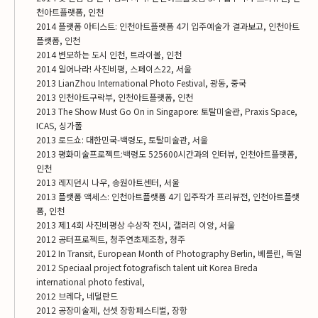
천아트플랫폼, 인천
2014 플랫폼 아티스트: 인천아트플랫폼 4기 입주예술가 결과보고, 인천아트
플랫폼, 인천
2014 변모하는 도시 인천, 트라이볼, 인천
2014 일어나라! 사진비평, 스페이스22, 서울
2013 LianZhou International Photo Festival, 광동, 중국
2013 인천아트구락부, 인천아트플랫폼, 인천
2013 The Show Must Go On in Singapore: 토탈미술관, Praxis Space,
ICAS, 싱가폴
2013 로드쇼: 대한민국-백령도, 토탈미술관, 서울
2013 평화미술프로젝트:백령도 525600시간과의 인터뷰, 인천아트플랫폼,
인천
2013 레지던시 나우, 송원아트센터, 서울
2013 플랫폼 액세스: 인천아트플랫폼 4기 입주작가 프리뷰전, 인천아트플랫
폼, 인천
2013 제14회 사진비평상 수상작 전시, 갤러리 이앙, 서울
2012 공터프로젝트, 청주연초제조창, 청주
2012 In Transit, European Month of Photography Berlin, 베를린, 독일
2012 Speciaal project fotografisch talent uit Korea Breda
international photo festival,
2012 브레다, 네덜란드
2012 공장미술제, 선셋 장항페스티벌, 장항