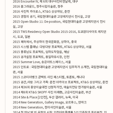
2016 Encounter IV, 제 6회 대구사진비엔날레, 대구
2016 홈그라운드, 청주시립미술관, 청주
2016 사진적 카이로스, KT&G 상상마당, 춘천
2015 경험의 공기, 국립현대미술관 고양레지던시 전시실, 고양
2015 Open-Studio 11: De-position, 국립현대미술관 고양레지던시 전시
실, 고양
2015 TWS Residency Open Studio 2015-2016, 도쿄원더사이트 레지던
시, 도쿄, 일본
2015 폐허에서, 주상하이 한국문화원, 상하이, 중국
2015 시스템 플래닝: 다방다방 프로젝트, KT&G 상상마당, 서울
2015 풍류남도 프로젝트, 임하도작업실, 해남
2015 공가실험 프로젝트, 용일자유시장, 인천
2015 Summer Love, 송은아트스페이스, 서울
2015 인트로 : 국립현대미술관 고양레지던시 입주작가 소개전, 국립현대미술
관, 서울
2015 스코티아뱅크 콘택트 사진 페스티벌, 토론토, 캐나다
2015 공간,사람 그리고 가족: 춘천 아카이브 프로젝트, KT&G 상상마당, 춘천
2014 제36회 중앙미술대전 선정작가전, 예술의전당 한가람미술관, 서울
2014 제6회 KT&G SKOPF 사진 미래色, 고은사진미술관, 부산
2014 Site & Place [2인전], 두산 갤러리, 뉴욕, 미국
2014 New Generation, Gallery Image, 오르후스, 덴마크
2014 New Generation, 한미사진미술관, 서울
2014 첫 만남 텅 빈 우정의 시작: 인천아트플랫폼 5기 입주작가 프리뷰전, 인