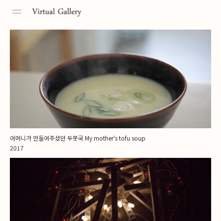
Toggle
navigation
어머니가 만들어주셨던 두붓국 My mother's tofu soup
2017