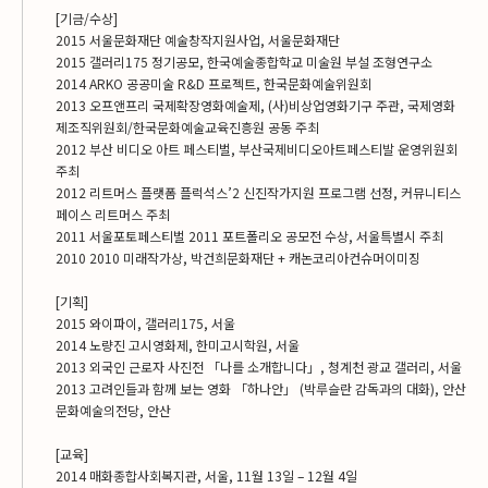
[기금/수상]
2015 서울문화재단 예술창작지원사업, 서울문화재단
2015 갤러리175 정기공모, 한국예술종합학교 미술원 부설 조형연구소
2014 ARKO 공공미술 R&D 프로젝트, 한국문화예술위원회
2013 오프앤프리 국제확장영화예술제, (사)비상업영화기구 주관, 국제영화
제조직위원회/한국문화예술교육진흥원 공동 주최
2012 부산 비디오 아트 페스티벌, 부산국제비디오아트페스티발 운영위원회
주최
2012 리트머스 플랫폼 플럭석스’2 신진작가지원 프로그램 선정, 커뮤니티스
페이스 리트머스 주최
2011 서울포토페스티벌 2011 포트폴리오 공모전 수상, 서울특별시 주최
2010 2010 미래작가상, 박건희문화재단 + 캐논코리아컨슈머이미징
[기획]
2015 와이파이, 갤러리175, 서울
2014 노량진 고시영화제, 한미고시학원, 서울
2013 외국인 근로자 사진전 「나를 소개합니다」, 청계천 광교 갤러리, 서울
2013 고려인들과 함께 보는 영화 「하나안」 (박루슬란 감독과의 대화), 안산
문화예술의전당, 안산
[교육]
2014 매화종합사회복지관, 서울, 11월 13일 – 12월 4일