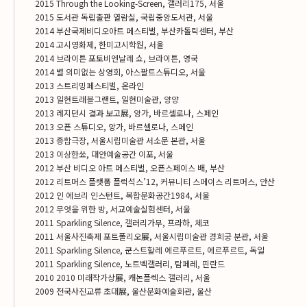
2015 Through the Looking-Screen, 갤러리175, 서울
2015 도서관 독립출판 열람실, 국립중앙도서관, 서울
2014 부산국제비디오아트 페스티벌, 부산카톨릭센터, 부산
2014 고시영화제, 한미고시학원, 서울
2014 브라이튼 포토비엔날레 쇼, 브라이튼, 영국
2014 별 의미없는 상영회, 아스팔트스튜디오, 서울
2013 스트리밍페스티벌, 온라인
2013 일현트래블그랜트, 일현미술관, 양양
2013 레지던시 결과 보고展, 앙가, 바르셀로나, 스페인
2013 오픈 스튜디오, 앙가, 바르셀로나, 스페인
2013 종합극장, 서울시립미술관 서소문 본관, 서울
2013 이상한쑈, 대안예술공간 이포, 서울
2012 부산 비디오 아트 페스티벌, 오픈스페이스 배, 부산
2012 리트머스 플랫폼 플럭석스’12, 커뮤니티 스페이스 리트머스, 안산
2012 인 에브리 인스턴트, 복합문화공간1984, 서울
2012 무엇을 위한 방, 서교예술실험센터, 서울
2011 Sparkling Silence, 갤러리가무, 프라하, 체코
2011 서울사진축제 포트폴리오展, 서울시립미술관 경희궁 분관, 서울
2011 Sparkling Silence, 쿤스트할레 에르푸르트, 에르푸르트, 독일
2011 Sparkling Silence, 노트벡갤러리, 탐페레, 핀란드
2010 2010 미래작가상展, 캐논플렉스 갤러리, 서울
2009 전국사진교류 초대展, 울산문화예술회관, 울산