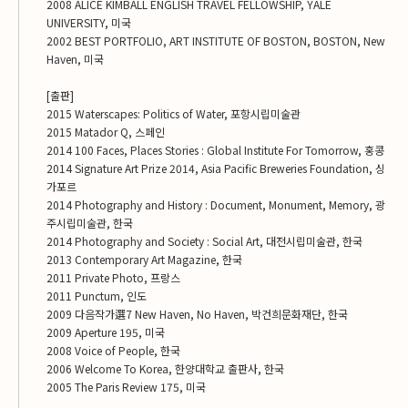
2008 ALICE KIMBALL ENGLISH TRAVEL FELLOWSHIP, YALE
UNIVERSITY, 미국
2002 BEST PORTFOLIO, ART INSTITUTE OF BOSTON, BOSTON, New
Haven, 미국
[출판]
2015 Waterscapes: Politics of Water, 포항시립미술관
2015 Matador Q, 스페인
2014 100 Faces, Places Stories : Global Institute For Tomorrow, 홍콩
2014 Signature Art Prize 2014, Asia Pacific Breweries Foundation, 싱
가포르
2014 Photography and History : Document, Monument, Memory, 광
주시립미술관, 한국
2014 Photography and Society : Social Art, 대전시립미술관, 한국
2013 Contemporary Art Magazine, 한국
2011 Private Photo, 프랑스
2011 Punctum, 인도
2009 다음작가選7 New Haven, No Haven, 박건희문화재단, 한국
2009 Aperture 195, 미국
2008 Voice of People, 한국
2006 Welcome To Korea, 한양대학교 출판사, 한국
2005 The Paris Review 175, 미국