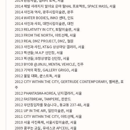
2014 관람자들, 갤러리 토픽, 서울
2014 제발 사라지지 말아요 은마 할HAL 프로젝트, SPACE MASS, 서울
2014 사진과 역사, 광주시립미술관, 광주
2014 WATER BODIES, INKO 센터, 인도
2014 사진과 사회, 대전시립미술관, 대전
2013 RELATIVITY IN CITY, 토탈미술관, 서울
2013 FROM THE NORTH, 아트선재, 서울
2013 REAL DMZ PROJECT, DMZ, 철원
2013 사진과 사진, KT&G 상상마당 갤러리, 서울
2013 픽션들; M.A.P 선인장, 서울
2013 픽션들; B정상영업 선인장, 서울
2013 BYOB @JINJU, MENTAL VEHICLE, 진주
2013 기억의 확장, GALLERY GRIGO, 서울
2012 물밑 대화, 쿤스트독, 서울
2012 CITY WITHIN THE CITY, GERTRUDE CONTEMPORARY, 멜버른, 호
주
2012 PHANTASMA-KOREA, 난지갤러리, 서울
2012 FASTBREAK, TAMPERE, 핀란드
2012 무단침입자를 찾습니다., 동교동 237-48, 서울
2011 UP IN THE AIR, 일민미술관, 서울
2011 CITY WITHIN THE CITY, 아트선재, 서울
2010 서울 사진축제, 서울시립미술관, 서울
2009 꿈꾸는 교실, 유네스코 APCEIU, 서울