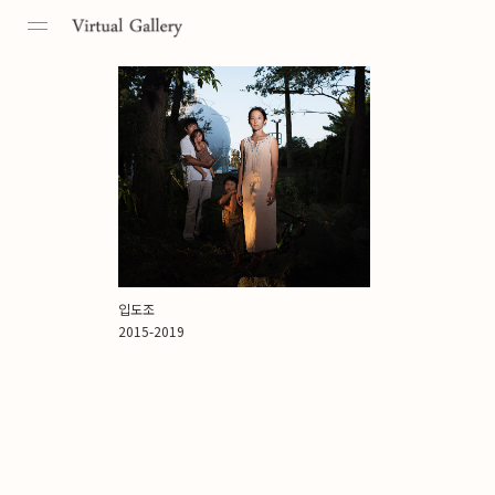
Toggle
navigation
입도조
2015-2019