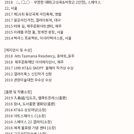
2018 △, □,○… 무한한 대화(고승욱&박정근 2인전), 스페이스
22, 서울
2017 제16회 동강국제 사진축제, 영월
2017 젊은사진가전, 갤러리토마, 대구
2015 터와 길, 제주문화아트센터, 제주
2015 미래를 위한 물, 청계천 광장, 서울
2014 텍사스 프로젝트, 미아리텍사스촌, 서울
[레지던시 및 수상]
2018 Arts Tasmania Residency, 호바트,호주
2018 제주문화재단 이아레지던시, 제주
2017 10th KT&G SKOPF 올해의 작가상 수상
2012 갤러리룩스 신진작가 선정
2010 경향미술대전 우수상 수상
[출판 및 작품소장]
2019 入島祖/입도조, 켈파트프레스(출판)
2016 잠녀, 도서출판 열화당(출판)
2016 KT&G 상상마당(소장)
2016 아트스페이스 C(소장)
2016 스페이스 22 갤러리(소장)
2016 세계 물포럼 기념 센터 (소장)
2016 고은사진미술관 (소장)