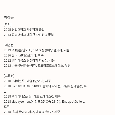
박정근
[학력]
2005 경일대학교 사진학과 졸업
2013 중앙대학교 대학원 사진전공 졸업
[개인전]
2019 入島祖/입도조, KT&G 상상마당 갤러리, 서울
2016 잠녀, 로터스갤러리, 파주
2012 갤러리룩스 신진작가 지원전, 서울
2012 나를 구성하는 공간, 토요타포토스페이스, 부산
[그룹전]
2018 이아실록, 예술공간이아, 제주
2018 제10회 KT&G SKOPF 올해의 작가전, 고은사진미술관, 부
산
2018 백마이너스삼십, 아트 스페이스C, 제주
2018 dépaysement(박정근&전은숙 2인전), EntrepotGallery,
호주
2018 섬과 바람의 서사, 예술공간이아, 제주